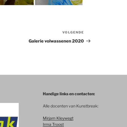
VOLGENDE
Volgend
bericht
Galerie volwassenen 2020
Handige links en contacten:
Alle docenten van Kunstbreak:
Mirjam Kleywegt
Irma Troost