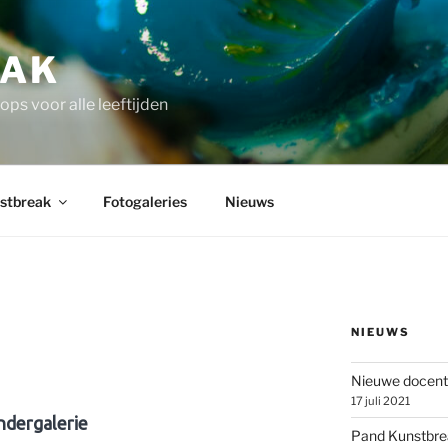
EAK
ps voor alle leeftijden
nstbreak
Fotogaleries
Nieuws
NIEUWS
Nieuwe docent 
17 juli 2021
ndergalerie
Pand Kunstbre