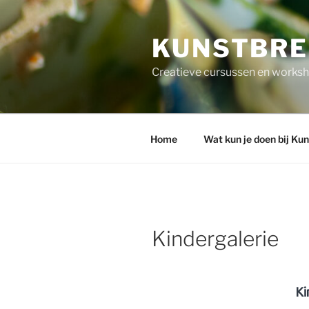
Ga
naar
KUNSTBR
de
inhoud
Creatieve cursussen en worksho
Home
Wat kun je doen bij Ku
Kindergalerie
Ki