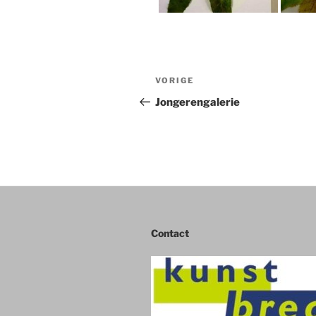
Bericht
Vorig
VORIGE
navigatie
bericht
Jongerengalerie
Contact