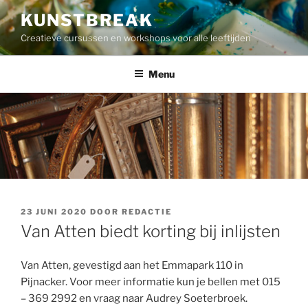
Ga
KUNSTBREAK
naar
Creatieve cursussen en workshops voor alle leeftijden
de
inhoud
Menu
GEPLAATST
23 JUNI 2020
DOOR
REDACTIE
OP
Van Atten biedt korting bij inlijsten
Van Atten, gevestigd aan het Emmapark 110 in
Pijnacker. Voor meer informatie kun je bellen met 015
– 369 2992 en vraag naar Audrey Soeterbroek.