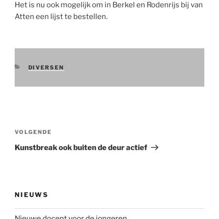
Het is nu ook mogelijk om in Berkel en Rodenrijs bij van
Atten een lijst te bestellen.
CATEGORIEËN
DIVERSEN
Bericht
navigatie
Volgend
VOLGENDE
bericht
Kunstbreak ook buiten de deur actief
NIEUWS
Nieuwe docent voor de jongeren